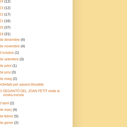
24
(12)
23
(12)
22
(17)
21
(16)
20
(37)
19
(31)
de desembre
(4)
de novembre
(4)
d’octubre
(1)
de setembre
(3)
de juliol
(1)
de juny
(3)
de maig
(2)
Activitats per aquest dissabte
El GEGANTÓ DEL JOAN PETIT visita la
nostra escola
d’abril
(2)
de març
(4)
de febrer
(5)
de gener
(2)