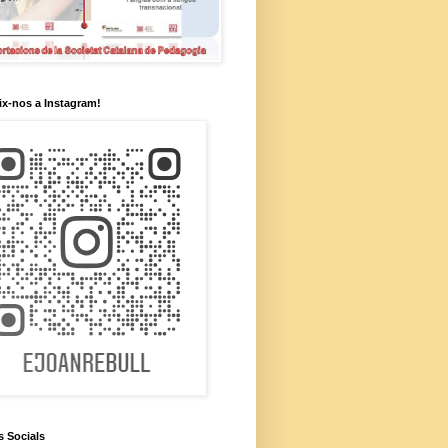
x-nos a Instagram!
s Socials