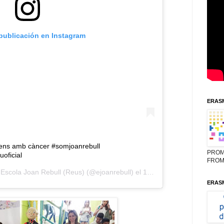
 publicación en Instagram
ERASM
 Nens amb càncer #somjoanrebull
PROM
oficial
FROM
e
Escola Joan Rebull (Reus)
(@ejoanrebull) el
15 May, 2019 a las 3:22 PDT
ERASM