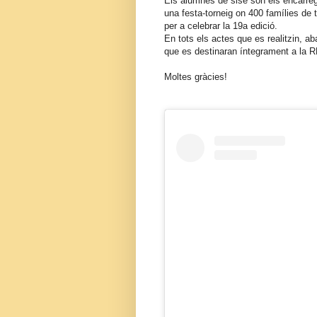
Els alumnes de sisè són els enca
una festa-torneig on 400 famílies de 
per a celebrar la 19a edició.
En tots els actes que es realitzin, ab
que es destinaran íntegrament a
Moltes gràcies!