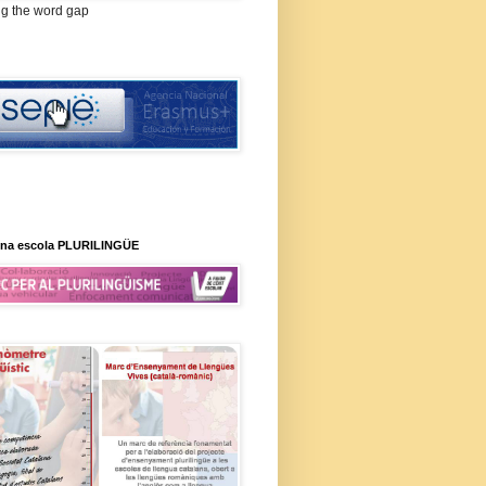
ng the word gap
na escola PLURILINGÜE