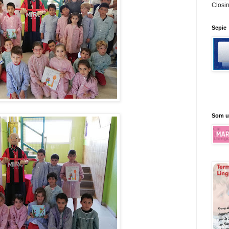
Closi
Sepie
Som u