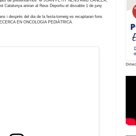
rregats de presentar-nos el JOAN PETIT NENS AMB CÀNCER,
tot Catalunya aniran al Reus Deportiu el dissabte 1 de juny
ans i després del dia de la festa-torneig es recaptaran fons
 la RECERCA EN ONCOLOGIA PEDIÀTRICA.
Dimec