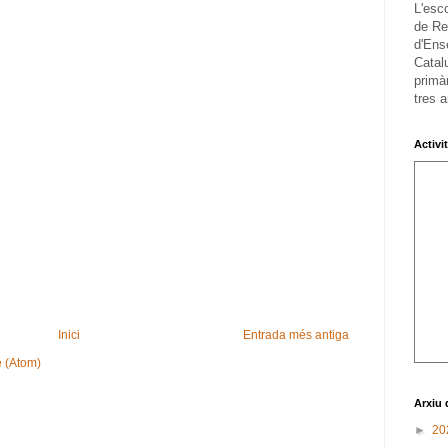
L'esc
de Re
d'Ens
Catalu
primàr
tres a
Activi
Inici
Entrada més antiga
e (Atom)
Arxiu 
►
20