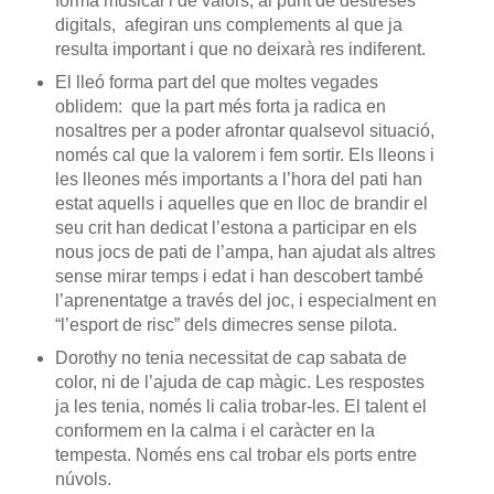
forma musical i de valors, al punt de destreses
digitals, afegiran uns complements al que ja
resulta important i que no deixarà res indiferent.
El lleó forma part del que moltes vegades
oblidem: que la part més forta ja radica en
nosaltres per a poder afrontar qualsevol situació,
només cal que la valorem i fem sortir. Els lleons i
les lleones més importants a l’hora del pati han
estat aquells i aquelles que en lloc de brandir el
seu crit han dedicat l’estona a participar en els
nous jocs de pati de l’ampa, han ajudat als altres
sense mirar temps i edat i han descobert també
l’aprenentatge a través del joc, i especialment en
“l’esport de risc” dels dimecres sense pilota.
Dorothy no tenia necessitat de cap sabata de
color, ni de l’ajuda de cap màgic. Les respostes
ja les tenia, només li calia trobar-les. El talent el
conformem en la calma i el caràcter en la
tempesta. Només ens cal trobar els ports entre
núvols.