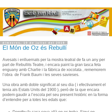
dimecres, 10 de juliol del 2019
El Món de Oz és Rebullí
Avesats i enlluernats per la mostra teatral de fa un any per
part de Rebullits Teatre, i encara paint la gran tasca feta
enguany amb Charlie i la fàbrica de xocolata , rememorem
l’obra de Frank Baum i les seves savieses.
Una obra amb doble significat al seu dia ( i efectivament el
tenia als Estats Units del 1900 ), però de la que encara
podem gaudir a l’escola pel seu present històric en la forma
d’entendre per a totes les edats que:
Dorothy fa casa seva allà on es troba. Sigui on