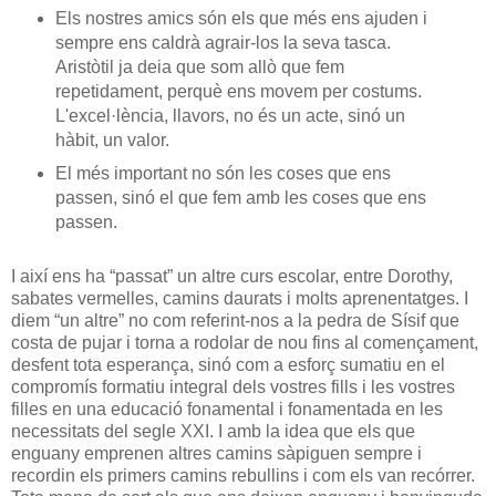
Els nostres amics són els que més ens ajuden i
sempre ens caldrà agrair-los la seva tasca.
Aristòtil ja deia que som allò que fem
repetidament, perquè ens movem per costums.
L'excel·lència, llavors, no és un acte, sinó un
hàbit, un valor.
El més important no són les coses que ens
passen, sinó el que fem amb les coses que ens
passen.
I així ens ha “passat” un altre curs escolar, entre Dorothy,
sabates vermelles, camins daurats i molts aprenentatges. I
diem “un altre” no com referint-nos a la pedra de Sísif que
costa de pujar i torna a rodolar de nou fins al començament,
desfent tota esperança, sinó com a esforç sumatiu en el
compromís formatiu integral dels vostres fills i les vostres
filles en una educació fonamental i fonamentada en les
necessitats del segle XXI. I amb la idea que els que
enguany emprenen altres camins sàpiguen sempre i
recordin els primers camins rebullins i com els van recórrer.