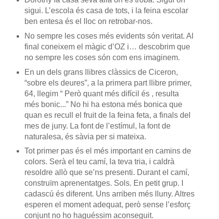
sigui. L’escola és casa de tots, i la feina escolar
ben entesa és el lloc on retrobar-nos.
No sempre les coses més evidents són veritat. Al
final coneixem el màgic d’OZ i… descobrim que
no sempre les coses són com ens imaginem.
En un dels grans llibres clàssics de Ciceron,
“sobre els deures”, a la primera part llibre primer,
64, llegim “ Però quant més difícil és , resulta
més bonic...” No hi ha estona més bonica que
quan es recull el fruit de la feina feta, a finals del
mes de juny. La font de l’estímul, la font de
naturalesa, és sàvia per si mateixa.
Tot primer pas és el més important en camins de
colors. Serà el teu camí, la teva tria, i caldrà
resoldre allò que se’ns presenti. Durant el camí,
construïm aprenentatges. Sols. En petit grup. I
cadascú és diferent. Uns arriben més lluny. Altres
esperen el moment adequat, però sense l’esforç
conjunt no ho haguéssim aconseguit.