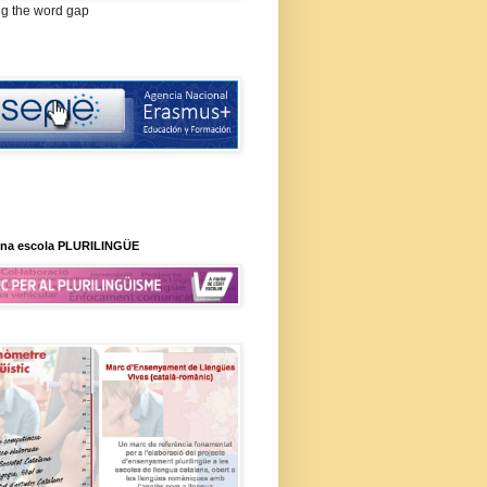
ng the word gap
na escola PLURILINGÜE