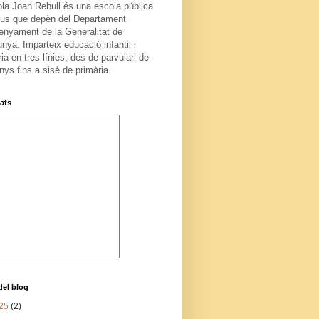
ola Joan Rebull és una escola pública
us que depèn del Departament
enyament de la Generalitat de
nya. Imparteix educació infantil i
ia en tres línies, des de parvulari de
nys fins a sisè de primària.
tats
del blog
25
(2)