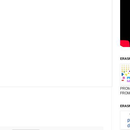
ERASM
PROM
FROM
ERASM