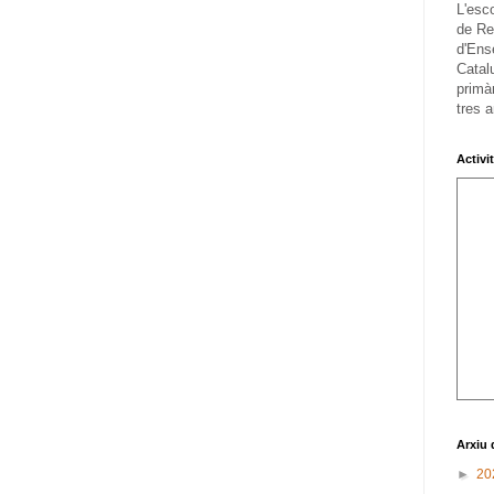
L'esc
de Re
d'Ens
Catalu
primàr
tres a
Activi
Arxiu 
►
20