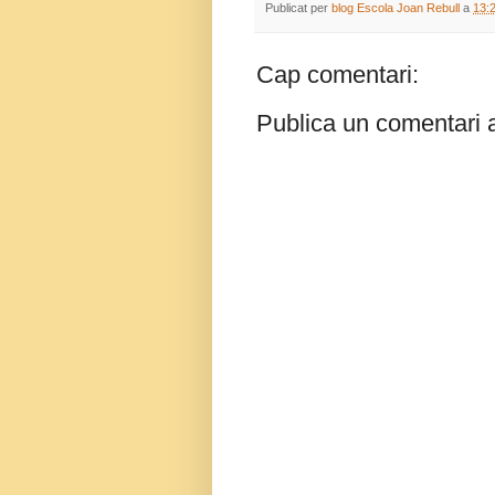
Publicat per
blog Escola Joan Rebull
a
13:
Cap comentari:
Publica un comentari a