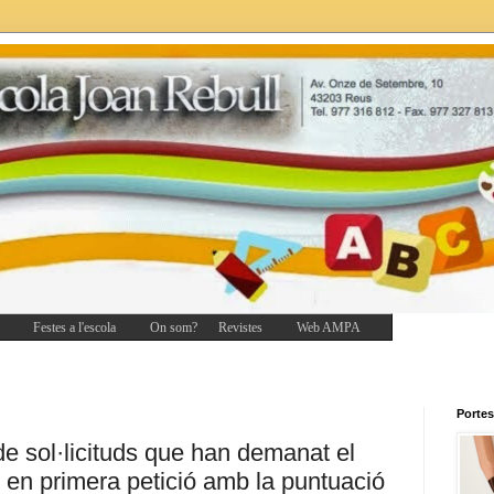
Festes a l'escola
On som?
Revistes
Web AMPA
Portes
 de sol·licituds que han demanat el
 en primera petició amb la puntuació