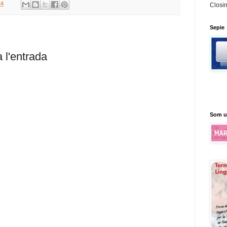
24
Closi
Sepie
 l'entrada
Som u