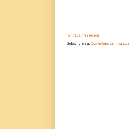
Entrada més recent
Subscriure's a:
Comentaris del missatg