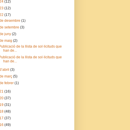
24
(12)
23
(12)
22
(17)
de desembre
(1)
de setembre
(3)
de juny
(2)
de maig
(2)
Publicació de la llista de sol·licituds que
han de...
Publicació de la llista de sol·licituds que
han de...
d’abril
(3)
de març
(5)
de febrer
(1)
21
(16)
20
(37)
19
(31)
18
(48)
17
(37)
16
(49)