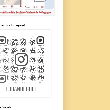
x-nos a Instagram!
s Socials