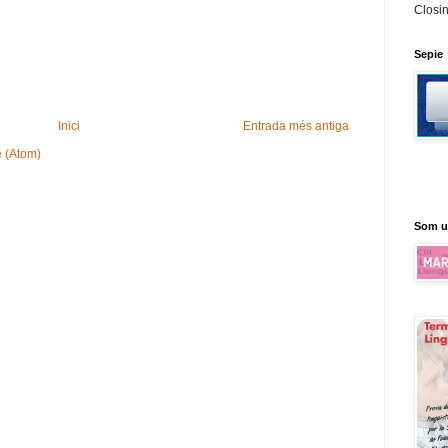
Closi
Sepie
Inici
Entrada més antiga
e (Atom)
Som u