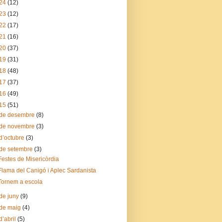
24
(12)
23
(12)
22
(17)
21
(16)
20
(37)
19
(31)
18
(48)
17
(37)
16
(49)
15
(51)
de desembre
(8)
de novembre
(3)
d’octubre
(3)
de setembre
(3)
Festes de Misericòrdia
Flama del Canigó i Aplec Sardanista
Tornem a escola
de juny
(9)
de maig
(4)
d’abril
(5)