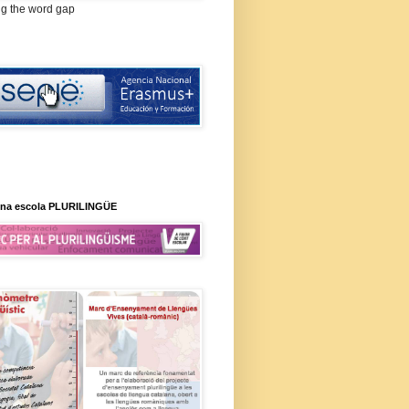
ng the word gap
na escola PLURILINGÜE