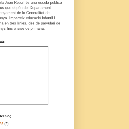
ola Joan Rebull és una escola pública
us que depèn del Departament
enyament de la Generalitat de
nya. Imparteix educació infantil i
ia en tres línies, des de parvulari de
nys fins a sisè de primària.
tats
del blog
25
(2)