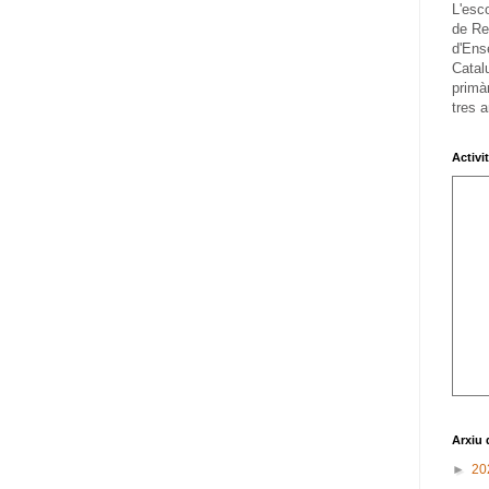
L'esc
de Re
d'Ens
Catalu
primàr
tres a
Activi
Arxiu 
►
20