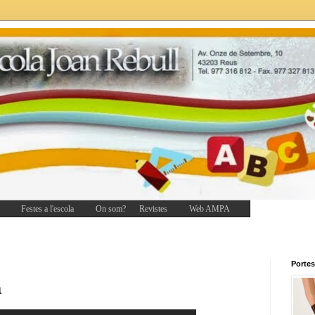
Festes a l'escola
On som?
Revistes
Web AMPA
Portes
a