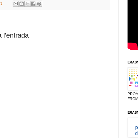
33
 l'entrada
ERASM
PROM
FROM
ERASM