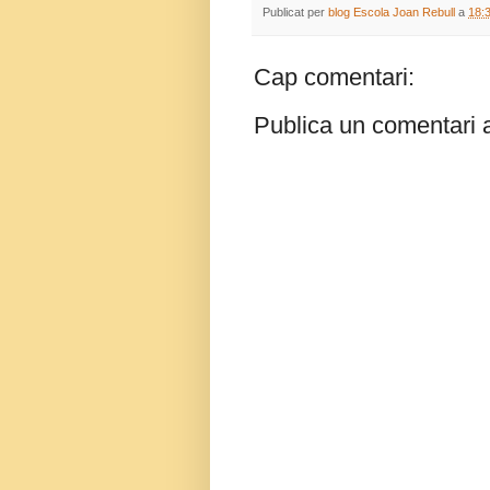
Publicat per
blog Escola Joan Rebull
a
18:
Cap comentari:
Publica un comentari a