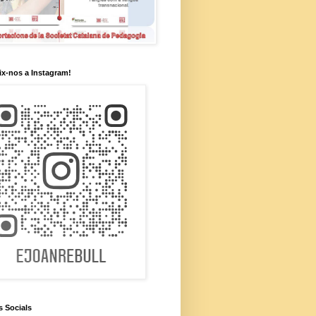
x-nos a Instagram!
s Socials