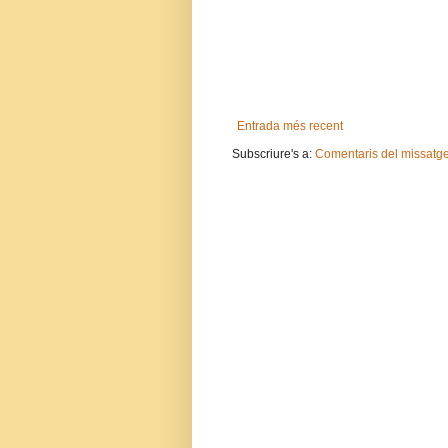
Entrada més recent
Subscriure's a:
Comentaris del missatg