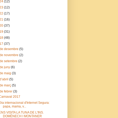
24
(12)
23
(12)
22
(17)
21
(16)
20
(37)
19
(31)
18
(48)
17
(37)
de desembre
(5)
de novembre
(2)
de setembre
(2)
de juny
(6)
de maig
(3)
d’abril
(5)
de març
(5)
de febrer
(3)
Carnaval 2017
Dia internacional d'Internet Segura:
papa, mama, v...
ENS VISITA LA TUNA DE L'INS.
DOMÈNECH I MONTANER