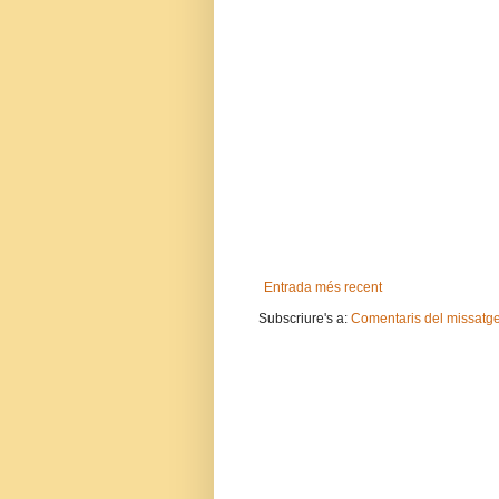
Entrada més recent
Subscriure's a:
Comentaris del missatg