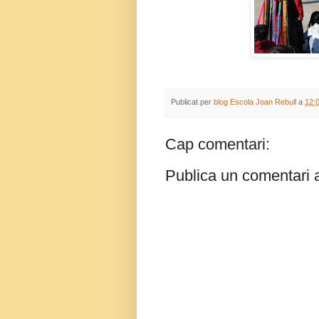
Publicat per
blog Escola Joan Rebull
a
12:
Cap comentari:
Publica un comentari a