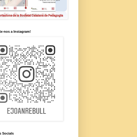
x-nos a Instagram!
s Socials