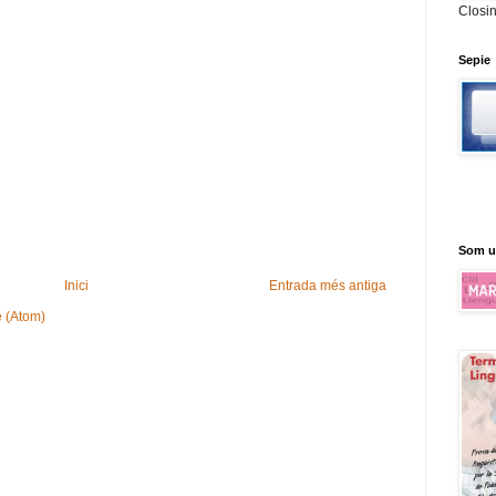
Closi
Sepie
Som u
Inici
Entrada més antiga
e (Atom)