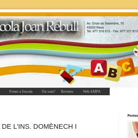
Festes a l'escola
On som?
Revistes
Web AMPA
Portes
 DE L'INS. DOMÈNECH I