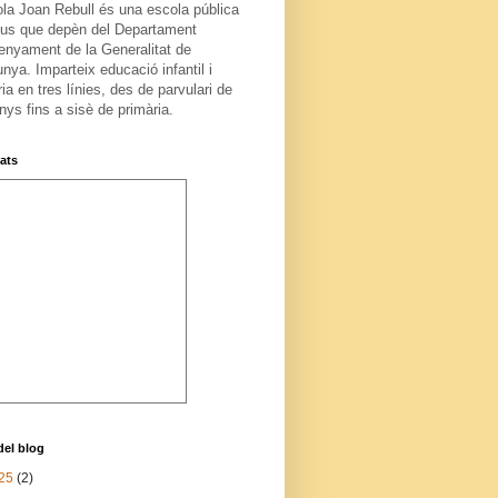
ola Joan Rebull és una escola pública
us que depèn del Departament
enyament de la Generalitat de
nya. Imparteix educació infantil i
ia en tres línies, des de parvulari de
nys fins a sisè de primària.
tats
del blog
25
(2)