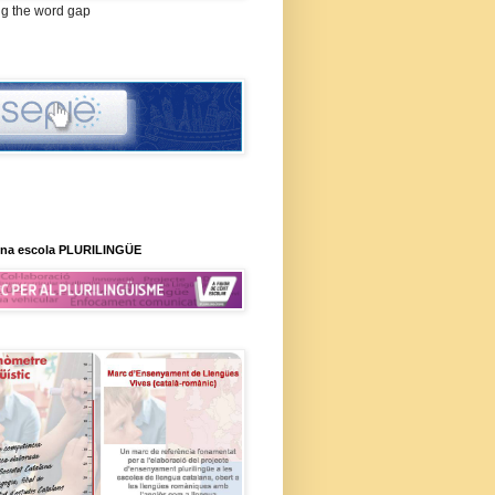
ng the word gap
na escola PLURILINGÜE