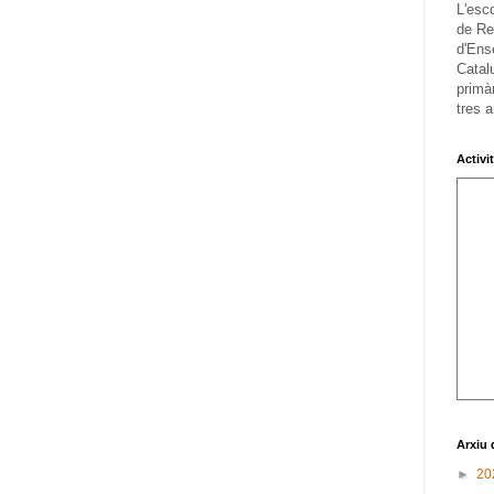
L'esc
de Re
d'Ens
Catalu
primàr
tres a
Activi
Arxiu 
►
20