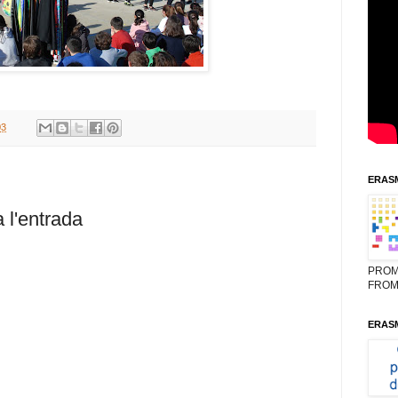
03
ERASM
 l'entrada
PROM
FROM
ERASM