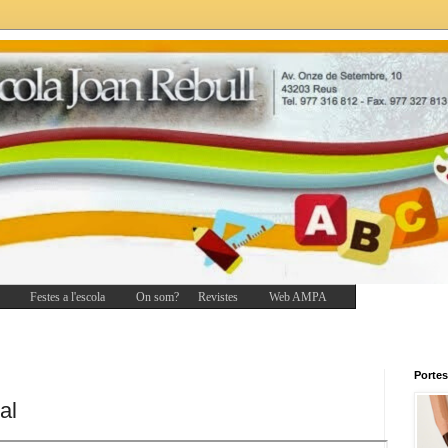
Festes a l'escola
On som?
Revistes
Web AMPA
Portes
al