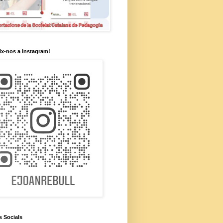
x-nos a Instagram!
s Socials