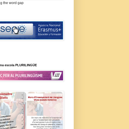
ng the word gap
na escola PLURILINGÜE