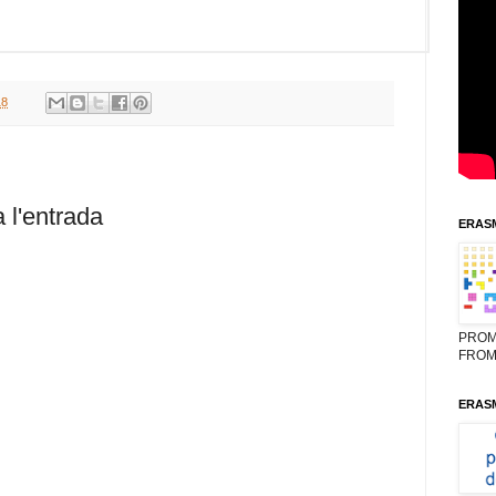
18
 l'entrada
ERASM
PROM
FROM
ERASM