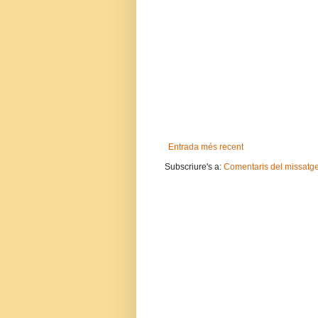
Entrada més recent
Subscriure's a:
Comentaris del missatg