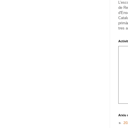
L'esc
de Re
d'Ens
Catalu
primàr
tres a
Activi
Arxiu 
►
20