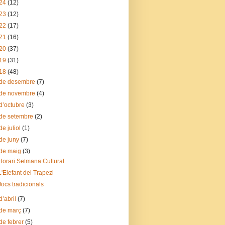
24
(12)
23
(12)
22
(17)
21
(16)
20
(37)
19
(31)
18
(48)
de desembre
(7)
de novembre
(4)
d’octubre
(3)
de setembre
(2)
de juliol
(1)
de juny
(7)
de maig
(3)
Horari Setmana Cultural
L'Elefant del Trapezi
Jocs tradicionals
d’abril
(7)
de març
(7)
de febrer
(5)