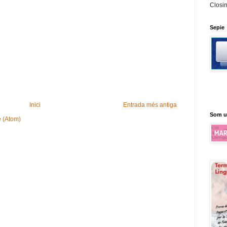
Closi
Sepie
Inici
Entrada més antiga
Som u
e (Atom)