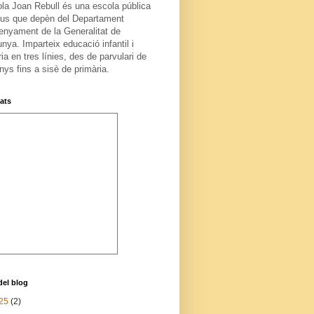
ola Joan Rebull és una escola pública
us que depèn del Departament
enyament de la Generalitat de
nya. Imparteix educació infantil i
ia en tres línies, des de parvulari de
nys fins a sisè de primària.
tats
del blog
25
(2)