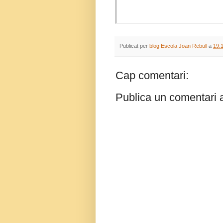
Publicat per
blog Escola Joan Rebull
a
19:
Cap comentari:
Publica un comentari a