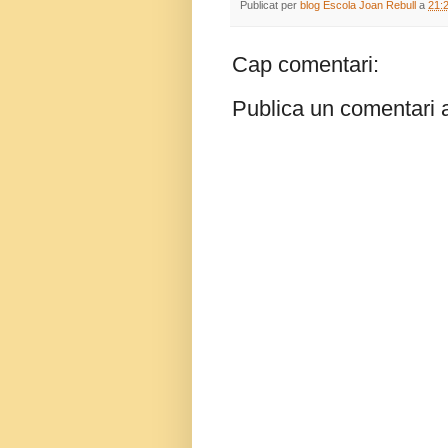
Publicat per
blog Escola Joan Rebull
a
21:
Cap comentari:
Publica un comentari a