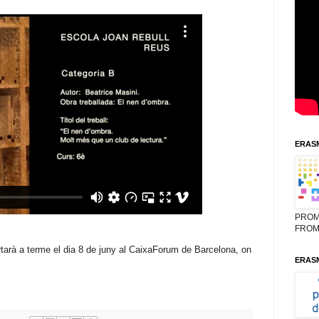
ERASM
PROM
FROM
rtarà a terme el dia 8 de juny al CaixaForum de Barcelona, on
ERASM