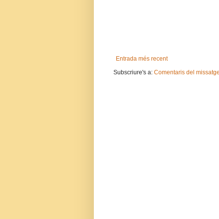
Entrada més recent
Subscriure's a:
Comentaris del missatg