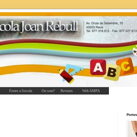
Festes a l'escola
On som?
Revistes
Web AMPA
Portes