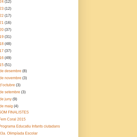
24
(12)
23
(12)
22
(17)
21
(16)
20
(37)
19
(31)
18
(48)
17
(37)
16
(49)
15
(51)
de desembre
(8)
de novembre
(3)
d’octubre
(3)
de setembre
(3)
de juny
(9)
de maig
(4)
SOM FINALISTES
Fem Coral 2015
Programa Educatiu Infants ciutadans
33a. Olimpíada Escolar