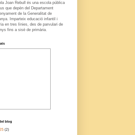
ola Joan Rebull és una escola pública
us que depèn del Departament
enyament de la Generalitat de
nya. Imparteix educació infantil i
ia en tres línies, des de parvulari de
nys fins a sisè de primària.
tats
del blog
25
(2)