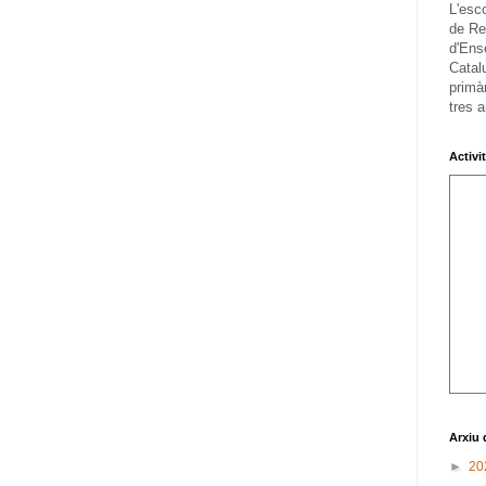
L'esc
de Re
d'Ens
Catalu
primàr
tres a
Activi
Arxiu 
►
20