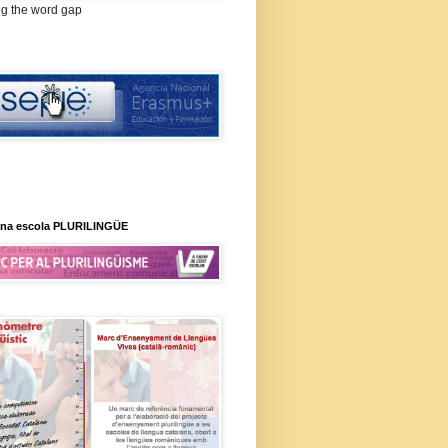
ng the word gap
na escola PLURILINGÜE