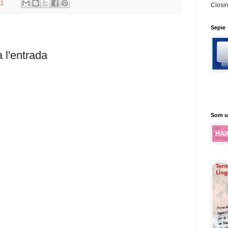
21
Closi
Sepie
 l'entrada
Som u