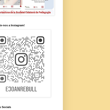
x-nos a Instagram!
s Socials